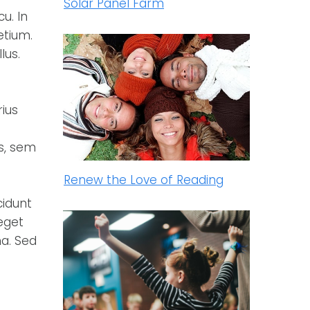
Solar Panel Farm
u. In
etium.
lus.
rius
s, sem
Renew the Love of Reading
cidunt
eget
na. Sed