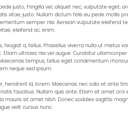
 justo, fringilla vel, aliquet nec, vulputate eget, arc
tis vitae, justo. Nullam dictum felis eu pede mollis pr
elementum semper nisi. Aenean vulputate eleifend tel
itae, eleifend ac, enim.
, feugiat a, tellus. Phasellus viverra nulla ut metus va
 Etiam ultricies nisi vel augue. Curabitur ullamcorper
us. Maecenas tempus, tellus eget condimentum rhoncu
 sem neque sed ipsum.
r, hendrerit id, lorem. Maecenas nec odio et ante tin
atis faucibus. Nullam quis ante. Etiam sit amet orci 
gilla mauris sit amet nibh. Donec sodales sagittis mag
ue velit cursus nunc.